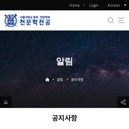
바
Korean
Home
Login
로
가
기
메
뉴
알림
>
>
알림
공지사항
공지사항