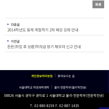
목록
다음글
2014학년도 동계 계절학기 2차 폐강 강좌 안내
이전글
든든(취업 후 상환)학자금 정기 채무자 신고 안내
개인정보처리방침
찾아오시는 길
서울대학교 자연과학대학
물리·천문학부(물리학전공)
08826 서울시 관악구 관악로 1 서울대학교 물리·천문학부(천문학전공)
T. 02-880-8159 F. 02-887-1435