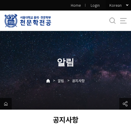
바
Korean
Home
Login
로
가
기
메
뉴
알림
>
>
알림
공지사항
공지사항