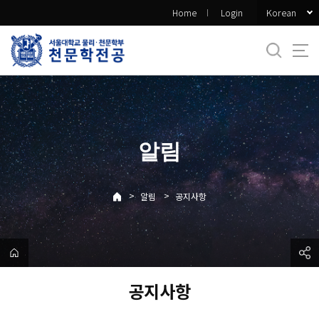
바
Korean
Home
Login
로
가
기
메
뉴
알림
>
>
알림
공지사항
공지사항