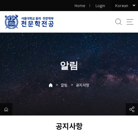
바
Korean
Home
Login
로
가
기
메
뉴
알림
>
>
알림
공지사항
공지사항