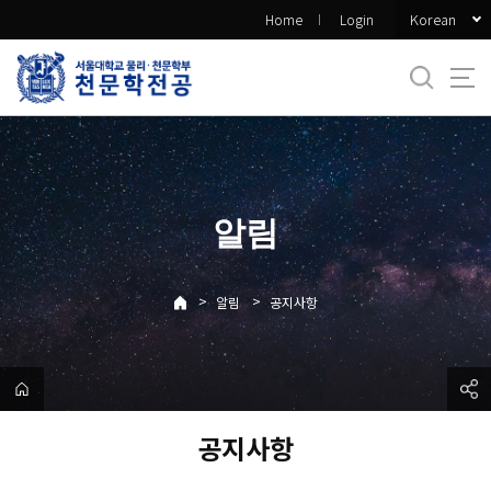
바
Korean
Home
Login
로
가
기
메
뉴
알림
>
>
알림
공지사항
공지사항