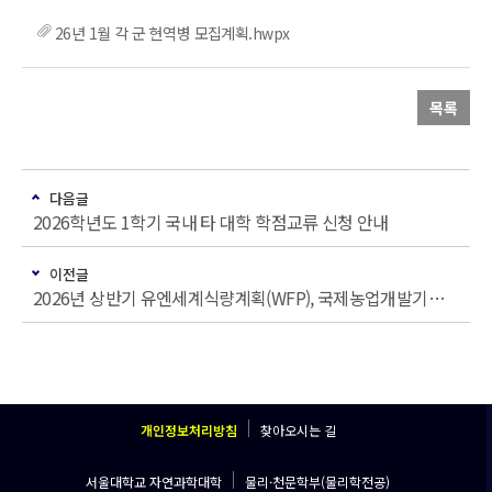
26년 1월 각 군 현역병 모집계획.hwpx
목록
다음글
2026학년도 1학기 국내 타 대학 학점교류 신청 안내
이전글
2026년 상반기 유엔세계식량계획(WFP), 국제농업개발기금(IFAD) 및 유엔아동기금(UNICEF) 인턴십 프로그램 참가자 모집 안내
개인정보처리방침
찾아오시는 길
서울대학교 자연과학대학
물리·천문학부(물리학전공)