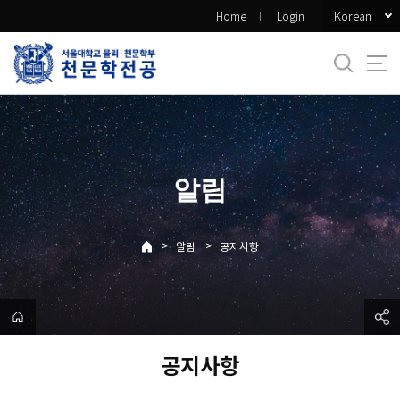
바
Korean
Home
Login
로
가
기
메
뉴
알림
>
>
알림
공지사항
공지사항