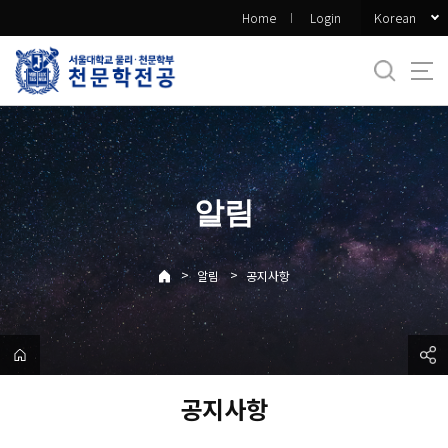
바
Korean
Home
Login
로
가
기
메
뉴
알림
>
>
알림
공지사항
공지사항