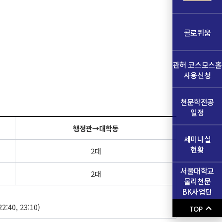
콜로퀴움
관허 코스모스홀
사용신청
천문학전공
일정
행정관→대학동
세미나실
현황
2대
서울대학교
2대
물리천문
BK사업단
22:40, 23:10)
TOP