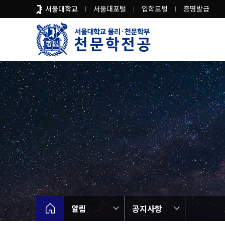
바
서울대학교
서울대포털
입학포털
증명발급
로
가
기
메
뉴
알림
공지사항