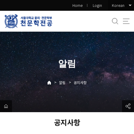
바
Korean
Home
Login
로
가
기
메
뉴
알림
>
>
알림
공지사항
공지사항