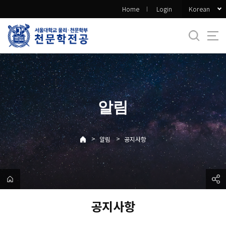
바
Korean
Home
Login
로
가
기
메
뉴
알림
>
>
알림
공지사항
공지사항