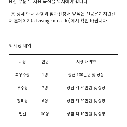
용한 부분 및 사용 목적을 명시해야 합니다.
※
상세 안내 사항
과
참가신청서 양식
은 전공설계지원센
터 홈페이지(advising.snu.ac.kr)에서 확인 바랍니다.
5. 시상 내역
시상
인원
시상 내역**
최우수상
1명
상금 100만원 및 상장
우수상
2명
상금 각 50만원 및 상장
장려상
6명
상금 각 30만원 및 상장
입선
00명
상금 각 10만원 및 상장