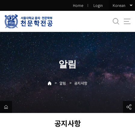
바
Korean
Home
Login
로
가
기
메
뉴
알림
>
>
알림
공지사항
공지사항