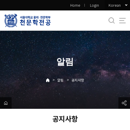
바
Korean
Home
Login
로
가
기
메
뉴
알림
>
>
알림
공지사항
공지사항