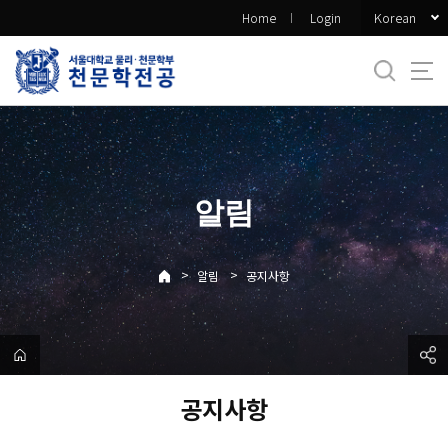
바
Korean
Home
Login
로
가
기
메
뉴
알림
>
>
알림
공지사항
공지사항