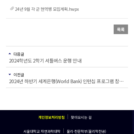
24년 9월 각 군 현역병 모집계획.hwpx
목록
다음글
2024학년도 2학기 셔틀버스 운행 안내
이전글
2024년 하반기 세계은행(World Bank) 인턴십 프로그램 참가자 모집 안내
개인정보처리방침
찾아오시는 길
서울대학교 자연과학대학
물리·천문학부(물리학전공)