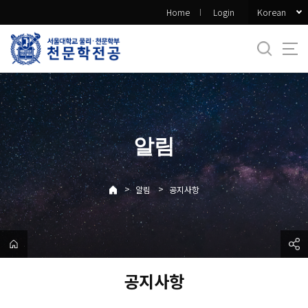
바
Korean
Home
Login
로
가
기
메
뉴
알림
>
>
알림
공지사항
공지사항