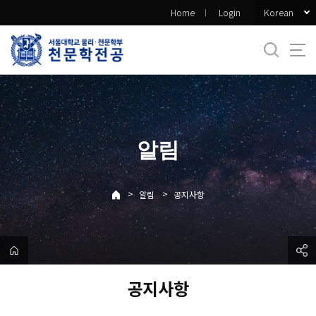
바
Korean
Home
Login
로
가
기
메
뉴
알림
>
>
알림
공지사항
공지사항