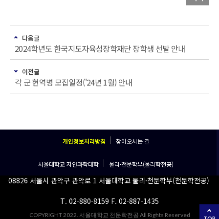
다음글
2024학년도 한국지도자육성장학재단 장학생 선발 안내
이전글
각 군 현역병 모집일정('24년 1월) 안내
개인정보처리방침
찾아오시는 길
서울대학교 자연과학대학
물리·천문학부(물리학전공)
08826 서울시 관악구 관악로 1 서울대학교 물리·천문학부(천문학전공)
T. 02-880-8159 F. 02-887-1435
COPYRIGHT 2022. 서울대학교 천문학전공 All Rights Reserved
TOP