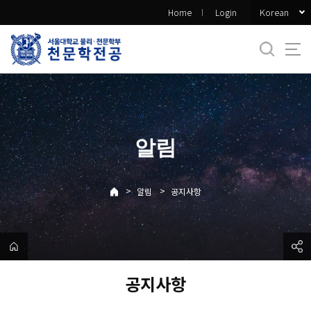
바
Korean
Home
Login
로
가
기
메
뉴
알림
>
>
알림
공지사항
공지사항