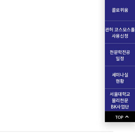
콜로퀴움
관허 코스모스홀
사용신청
천문학전공
일정
세미나실
현황
서울대학교
물리천문
BK사업단
TOP