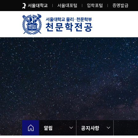
바
서울대학교
서울대포털
입학포털
증명발급
로
가
기
메
뉴
알림
공지사항