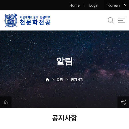
바
Korean
Home
Login
로
가
기
메
뉴
알림
>
>
알림
공지사항
공지사항