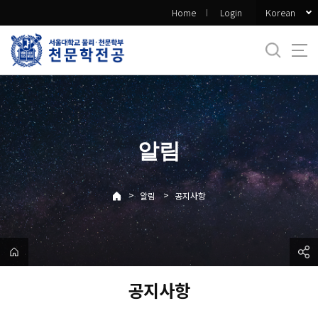
바
Korean
Home
Login
로
가
기
메
뉴
알림
>
>
알림
공지사항
공지사항