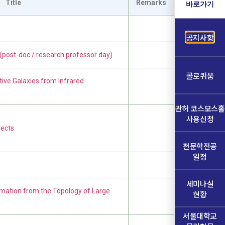
Title
Remarks
바로가기
공지사항
doc / research professor day)
콜로퀴움
ive Galaxies from Infrared
관허 코스모스홀
사용신청
jects
천문학전공
일정
세미나실
rmation from the Topology of Large
현황
서울대학교