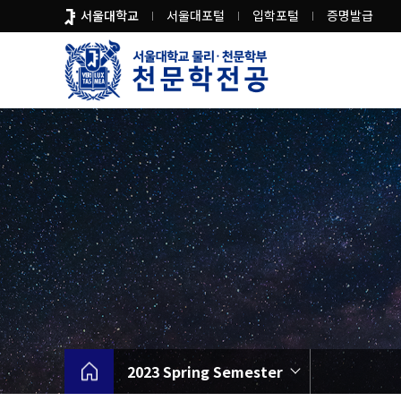
바
서울대학교
서울대포털
입학포털
증명발급
로
가
기
메
뉴
2023 Spring Semester