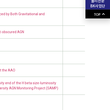
물리천문
BK사업단
uced by Both Gravitational and
TOP
st-obscured AGN
at the AAO
ity end of the H beta size-luminosity
versity AGN Monitoring Project (SAMP)