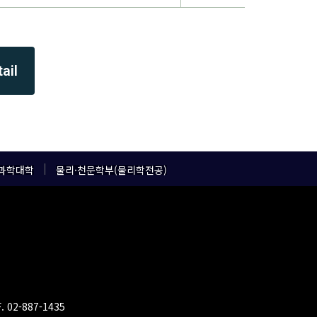
ail
과학대학
물리·천문학부(물리학전공)
F. 02-887-1435