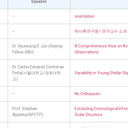
Speaker
–
orientation
–
박사후연구원 / 연구교수 소개 (post-
Dr. Hyunsung D. Jun (Sejong
A Comprehensive View on Act
Fellow SNU)
Observations
Dr. Carlos Eduardo Contreras
Peña(서울대학교/경희대학
Variability in Young Stellar Ob
교)
–
No Colloquium
Prof. Stephan
Extracting Cosmological Info
Appleby(APCTP)
Scale Structure