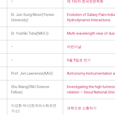
–
제 105차 한국천문학회
Dr. Jun-Sung Moon(Yonsei
Evolution of Galaxy Pairs Ind
University)
Hydrodynamic Interactions
Dr. Yoshiki Toba(NAOJ)
Multi-wavelength view of du
–
어린이날
–
6월 9일로 연기
Prof. Jon Lawrence(AAO)
Astronomy Instrumentation 
Shu Wang(SNU Science
Investigating the high-luminos
Fellow)
relation — Seoul National Uni
이강환 박사(한국파스퇴르연
과학으로 소통하기
구소)