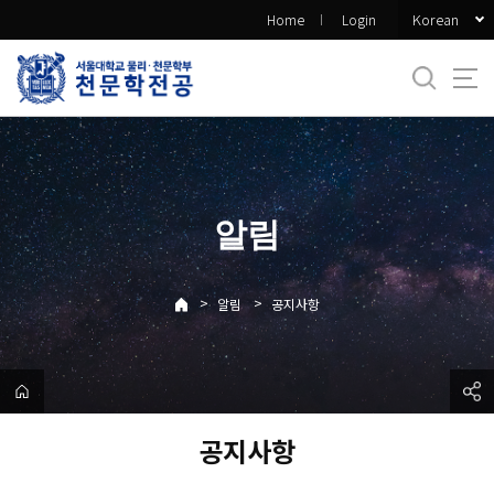
바
Korean
Home
Login
로
가
기
메
뉴
알림
>
>
알림
공지사항
공지사항