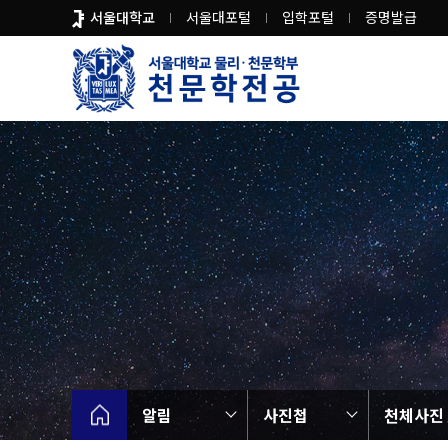
바
서울대학교
서울대포털
입학포털
증명발급
로
가
기
메
뉴
알림
사진첩
천체사진