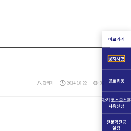
바로가기
공지사항
콜로퀴움
관리자
2014-10-22
32
관허 코스모스홀
사용신청
천문학전공
일정