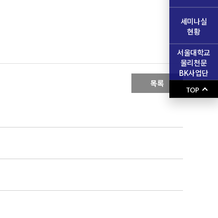
세미나실
현황
서울대학교
물리천문
BK사업단
목록
TOP