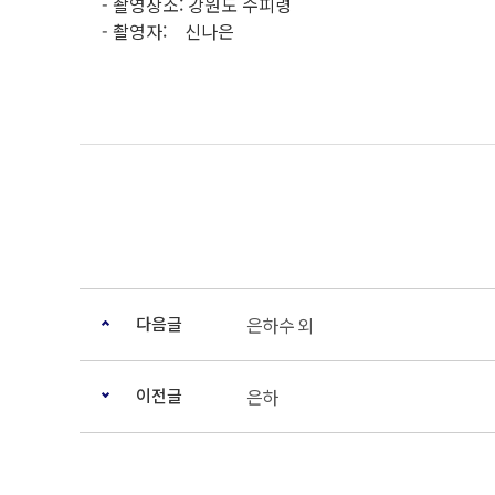
- 촬영장소: 강원도 수피령
- 촬영자: 신나은
다음글
은하수 외
이전글
은하