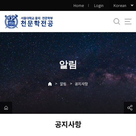
바
Korean
Home
Login
로
가
기
메
뉴
알림
>
>
알림
공지사항
공지사항