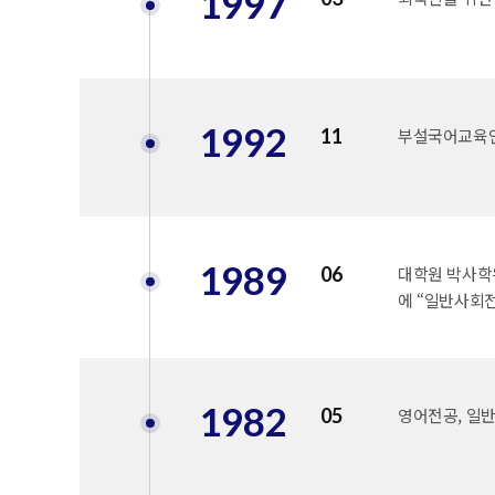
1997
1992
11
부설국어교육
1989
06
대학원 박사학
에 “일반사회
1982
05
영어전공, 일