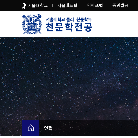
바
서울대학교
서울대포털
입학포털
증명발급
로
가
기
메
뉴
연혁