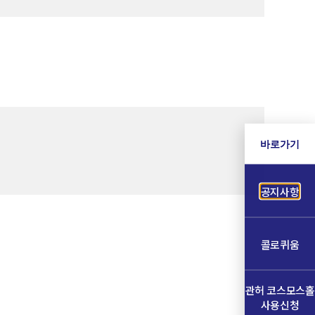
바로가기
공지사항
콜로퀴움
관허 코스모스홀
사용신청