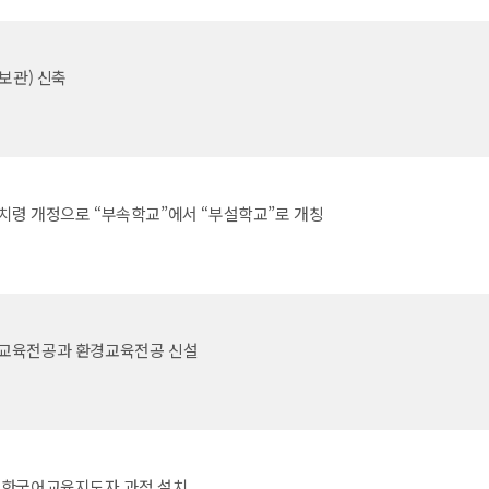
정보관) 신축
치령 개정으로 “부속학교”에서 “부설학교”로 개칭
교육전공과 환경교육전공 신설
 한국어교육지도자 과정 설치