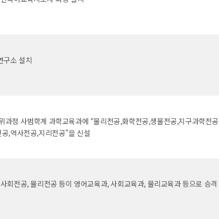
연구소 설치
위과정 사범학계 과학교육과에 “물리전공,화학전공,생물전공,지구과학전공”
전공,역사전공,지리전공”을 신설
반사회전공, 물리전공 등이 영어교육과, 사회교육과, 물리교육과 등으로 승격